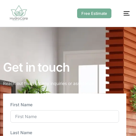
Free Estimate
Get in touch
Reach out to us for any inquiries or assistance.
First Name
Last Name