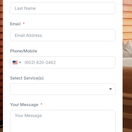
Email
Phone/Mobile
United
States
Select Service(s)
+1
Your Message